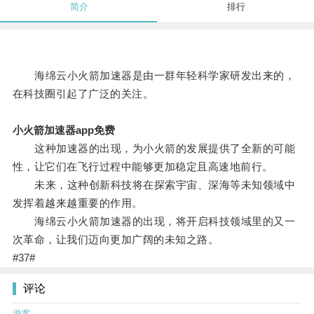
简介
排行
海绵云小火箭加速器是由一群年轻科学家研发出来的，
在科技圈引起了广泛的关注。
小火箭加速器app免费
这种加速器的出现，为小火箭的发展提供了全新的可能
性，让它们在飞行过程中能够更加稳定且高速地前行。
未来，这种创新科技将在探索宇宙、深海等未知领域中
发挥着越来越重要的作用。
海绵云小火箭加速器的出现，将开启科技领域里的又一
次革命，让我们迈向更加广阔的未知之路。
#37#
评论
游客