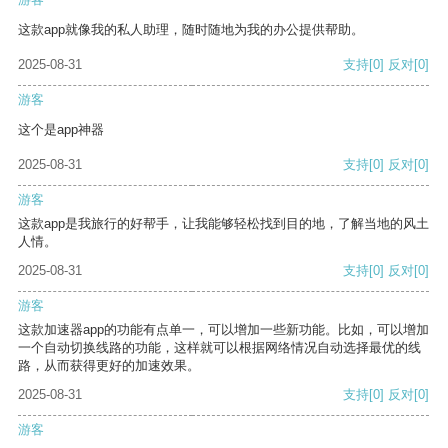
这款app就像我的私人助理，随时随地为我的办公提供帮助。
2025-08-31
支持
[0]
反对
[0]
游客
这个是app神器
2025-08-31
支持
[0]
反对
[0]
游客
这款app是我旅行的好帮手，让我能够轻松找到目的地，了解当地的风土
人情。
2025-08-31
支持
[0]
反对
[0]
游客
这款加速器app的功能有点单一，可以增加一些新功能。比如，可以增加
一个自动切换线路的功能，这样就可以根据网络情况自动选择最优的线
路，从而获得更好的加速效果。
2025-08-31
支持
[0]
反对
[0]
游客