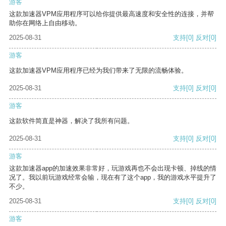
游客
这款加速器VPM应用程序可以给你提供最高速度和安全性的连接，并帮
助你在网络上自由移动。
2025-08-31
支持
[0]
反对
[0]
游客
这款加速器VPM应用程序已经为我们带来了无限的流畅体验。
2025-08-31
支持
[0]
反对
[0]
游客
这款软件简直是神器，解决了我所有问题。
2025-08-31
支持
[0]
反对
[0]
游客
这款加速器app的加速效果非常好，玩游戏再也不会出现卡顿、掉线的情
况了。我以前玩游戏经常会输，现在有了这个app，我的游戏水平提升了
不少。
2025-08-31
支持
[0]
反对
[0]
游客