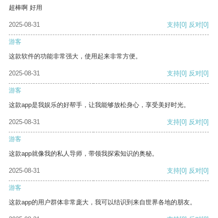
超棒啊 好用
2025-08-31
支持
[0]
反对
[0]
游客
这款软件的功能非常强大，使用起来非常方便。
2025-08-31
支持
[0]
反对
[0]
游客
这款app是我娱乐的好帮手，让我能够放松身心，享受美好时光。
2025-08-31
支持
[0]
反对
[0]
游客
这款app就像我的私人导师，带领我探索知识的奥秘。
2025-08-31
支持
[0]
反对
[0]
游客
这款app的用户群体非常庞大，我可以结识到来自世界各地的朋友。