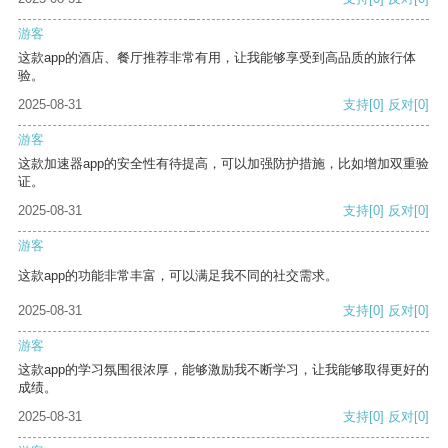
游客
这款app的酒店、餐厅推荐非常有用，让我能够享受到高品质的旅行体
验。
2025-08-31
支持
[0]
反对
[0]
游客
这款加速器app的安全性有待提高，可以加强防护措施，比如增加双重验
证。
2025-08-31
支持
[0]
反对
[0]
游客
这款app的功能非常丰富，可以满足我不同的社交需求。
2025-08-31
支持
[0]
反对
[0]
游客
这款app的学习氛围很浓厚，能够激励我不断学习，让我能够取得更好的
成绩。
2025-08-31
支持
[0]
反对
[0]