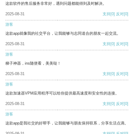
这款软件的售后服务非常好，遇到问题都能得到及时解决。
2025-08-31
支持
[0]
反对
[0]
游客
这款app就像我的社交平台，让我能够与志同道合的朋友一起交流。
2025-08-31
支持
[0]
反对
[0]
游客
梯子神器，ins随便看，美美哒！
2025-08-31
支持
[0]
反对
[0]
游客
这款加速器VPM应用程序可以给你提供最高速度和安全性的连接。
2025-08-31
支持
[0]
反对
[0]
游客
这款app是我社交的好帮手，让我能够与朋友保持联系，分享生活点滴。
2025-08-31
支持
[0]
反对
[0]