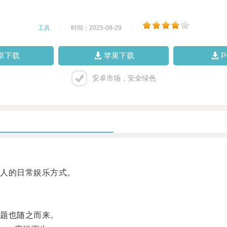
工具
|
时间：2025-08-29
|
卓下载
苹果下载
安卓市场，安全绿色
人的日常娱乐方式。
题也随之而来。