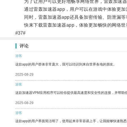
为了让用户可以更好地畅享网络世界，雷轰加速器a
通过雷轰加速器app，用户可以在游戏中体验更加
同时，雷轰加速器app还具备加密传输、防泄漏等
快来下载雷轰加速器app，体验更加畅快的网络世
#37#
评论
游客
这款app的用户群体非常庞大，我可以结识到来自世界各地的朋友。
2025-08-29
游客
这款加速器VPM应用程序可以给你提供最高速度和安全性的连接，并帮助
2025-08-29
游客
这款app的用户界面简洁明了，使用起来非常容易上手，让我能够快速熟