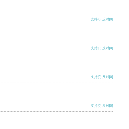
支持
[0]
反对
[0]
支持
[0]
反对
[0]
支持
[0]
反对
[0]
支持
[0]
反对
[0]