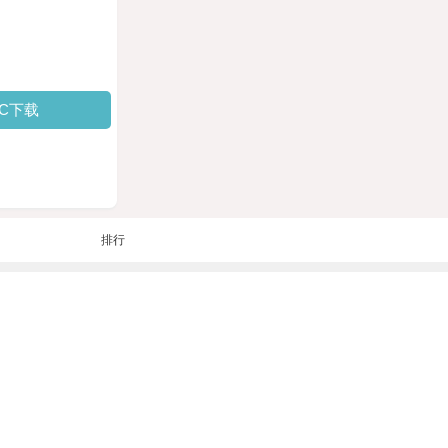
PC下载
排行