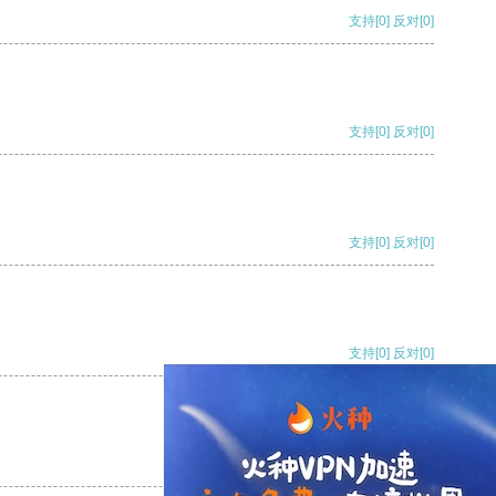
支持
[0]
反对
[0]
支持
[0]
反对
[0]
支持
[0]
反对
[0]
支持
[0]
反对
[0]
支持
[0]
反对
[0]