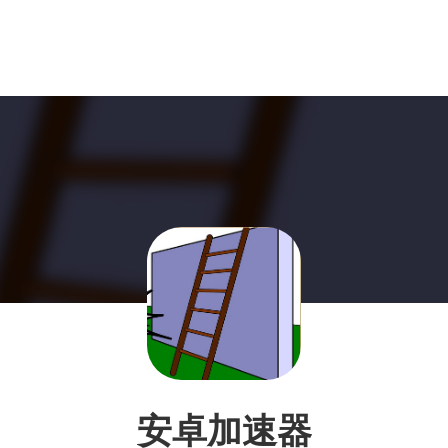
安卓加速器