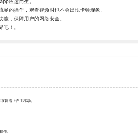
pp应运而生。
流畅的操作，观看视频时也不会出现卡顿现象。
功能，保障用户的网络安全。
界吧！。
你在网络上自由移动。
悉操作。