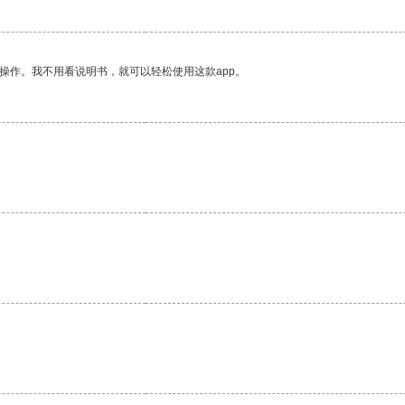
操作。我不用看说明书，就可以轻松使用这款app。